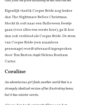
rises from the grave assuming he has married her.
Eigenlijk vind ik Corpse Bride nog leuker
dan The Nightmare Before Christmas.
Mocht ik ooit naar een Halloween feestje
gaan (voor alles een eerste keer), ga ik hoe
dan ook verkleed als Corpse Bride. De stem
van Corpse Bride (een naamloos
personage) wordt uiteraard ingesproken
door Tim Burton
staple
Helena Bonham
Carter.
Coraline
An adventurous girl finds another world that is a
strangely idealized version of her frustrating home,
but it has sinister secrets.