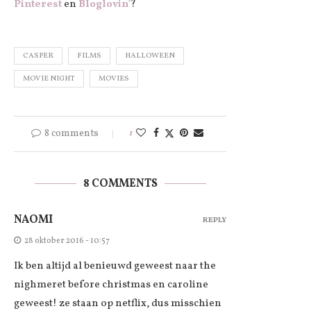
Pinterest
en
Bloglovin’
?
CASPER
FILMS
HALLOWEEN
MOVIE NIGHT
MOVIES
8 comments
1
8 COMMENTS
NAOMI
REPLY
28 oktober 2016 - 10:57
Ik ben altijd al benieuwd geweest naar the
nighmeret before christmas en caroline
geweest! ze staan op netflix, dus misschien