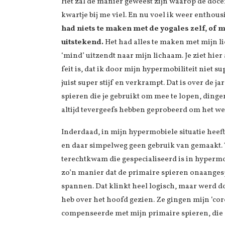
Het zal de manier geweest zijn waarop de doce
kwartje bij me viel. En nu voel ik weer enthous
had niets te maken met de yogales zelf, of 
uitstekend.
Het had alles te maken met mijn l
‘mind’ uitzendt naar mijn lichaam. Je ziet hier 
feit is, dat ik door mijn hypermobiliteit niet 
juist super stijf en verkrampt. Dat is over de 
spieren die je gebruikt om mee te lopen, dingen
altijd tevergeefs hebben geprobeerd om het we
Inderdaad, in mijn hypermobiele situatie heeft 
en daar simpelweg geen gebruik van gemaakt. T
terechtkwam die gespecialiseerd is in hypermob
zo’n manier dat de primaire spieren onaanges
spannen. Dat klinkt heel logisch, maar werd d
heb over het hoofd gezien. Ze gingen mijn ‘cor
compenseerde met mijn primaire spieren, die