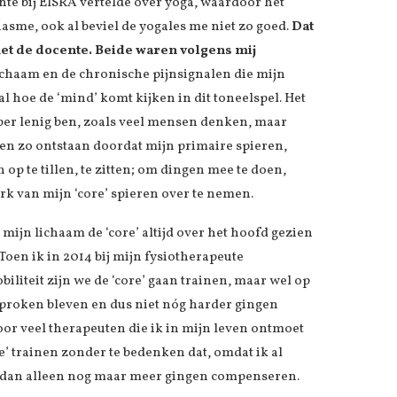
nte bij EISRA vertelde over yoga, waardoor het
iasme, ook al beviel de yogales me niet zo goed.
Dat
met de docente. Beide waren volgens mij
ichaam en de chronische pijnsignalen die mijn
al hoe de ‘mind’ komt kijken in dit toneelspel. Het
super lenig ben, zoals veel mensen denken, maar
jaren zo ontstaan doordat mijn primaire spieren,
 op te tillen, te zitten; om dingen mee te doen,
rk van mijn ‘core’ spieren over te nemen.
mijn lichaam de ‘core’ altijd over het hoofd gezien
oen ik in 2014 bij mijn fysiotherapeute
iliteit zijn we de ‘core’ gaan trainen, maar wel op
proken bleven en dus niet nóg harder gingen
oor veel therapeuten die ik in mijn leven ontmoet
e’ trainen zonder te bedenken dat, omdat ik al
 dan alleen nog maar meer gingen compenseren.