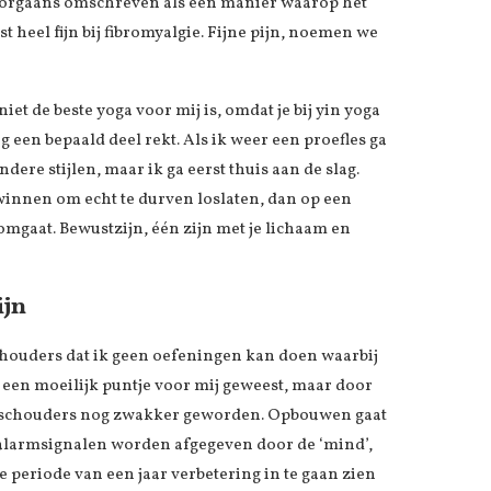
doorgaans omschreven als een manier waarop het
st heel fijn bij fibromyalgie. Fijne pijn, noemen we
iet de beste yoga voor mij is, omdat je bij yin yoga
ng een bepaald deel rekt. Als ik weer een proefles ga
ere stijlen, maar ik ga eerst thuis aan de slag.
rwinnen om echt te durven loslaten, dan op een
 omgaat. Bewustzijn, één zijn met je lichaam en
ijn
chouders dat ik geen oefeningen kan doen waarbij
al een moeilijk puntje voor mij geweest, maar door
en schouders nog zwakker geworden. Opbouwen gaat
alarmsignalen worden afgegeven door de ‘mind’,
e periode van een jaar verbetering in te gaan zien