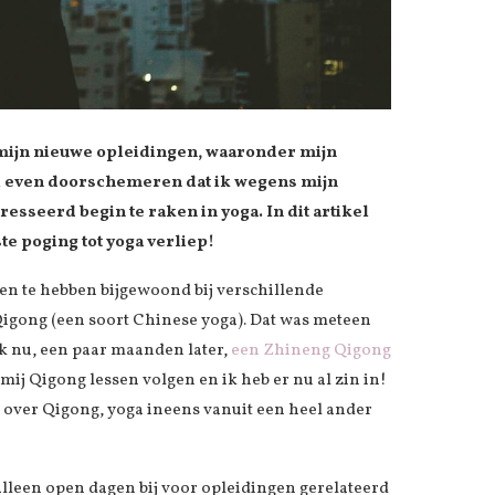
r mijn nieuwe opleidingen, waaronder mijn
 al even doorschemeren dat ik wegens mijn
sseerd begin te raken in yoga. In dit artikel
te poging tot yoga verliep!
en te hebben bijgewoond bij verschillende
 Qigong (een soort Chinese yoga). Dat was meteen
ik nu, een paar maanden later,
een Zhineng Qigong
j mij Qigong lessen volgen en ik heb er nu al zin in!
e over Qigong, yoga ineens vanuit een heel ander
lleen open dagen bij voor opleidingen gerelateerd