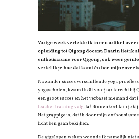
Vorige week vertelde ik in een artikel ove
opleiding tot Qigong docent. Daarin liet ik
enthousiasme voor Qigong, ook weer geïntere
vertel ik je hoe dat komt én hoe mijn zoveels
Na zonder succes verschillende yoga proefless
yogascholen, kwam ik dit voorjaar terecht bij
een groot succes en het verbaast niemand dat 
teacher training volg
. Ja! Binnenkort kun je bi
Het grappige is, dat ik door mijn enthousiasm
licht ben gaan bekijken.
De afgelopen weken woonde ik namelijk niet a