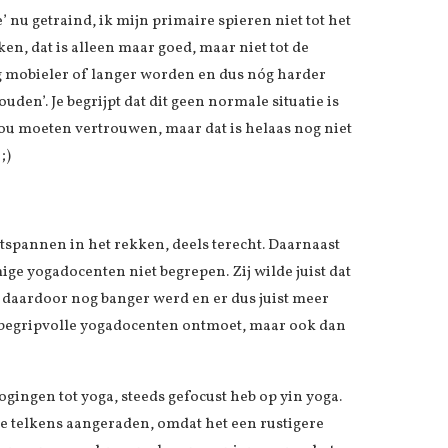
e’ nu getraind, ik mijn primaire spieren niet tot het
en, dat is alleen maar goed, maar niet tot de
g mobieler of langer worden en dus nóg harder
den’. Je begrijpt dat dit geen normale situatie is
zou moeten vertrouwen, maar dat is helaas nog niet
;)
ontspannen in het rekken, deels terecht. Daarnaast
ige yogadocenten niet begrepen. Zij wilde juist dat
 ik daardoor nog banger werd en er dus juist meer
 begripvolle yogadocenten ontmoet, maar ook dan
ogingen tot yoga, steeds gefocust heb op yin yoga.
e telkens aangeraden, omdat het een rustigere