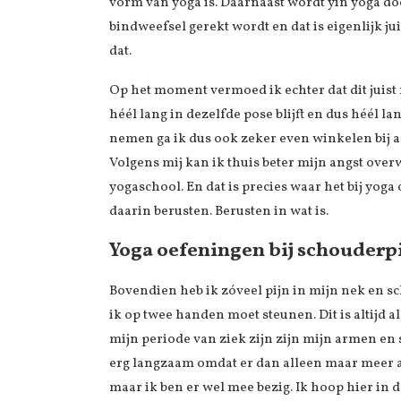
vorm van yoga is. Daarnaast wordt yin yoga 
bindweefsel gerekt wordt en dat is eigenlijk jui
dat.
Op het moment vermoed ik echter dat dit juist n
héél lang in dezelfde pose blijft en dus héél la
nemen ga ik dus ook zeker even winkelen bij and
Volgens mij kan ik thuis beter mijn angst ove
yogaschool. En dat is precies waar het bij yoga
daarin berusten. Berusten in wat is.
Yoga oefeningen bij schouderp
Bovendien heb ik zóveel pijn in mijn nek en s
ik op twee handen moet steunen. Dit is altijd 
mijn periode van ziek zijn zijn mijn armen 
erg langzaam omdat er dan alleen maar meer 
maar ik ben er wel mee bezig. Ik hoop hier in d